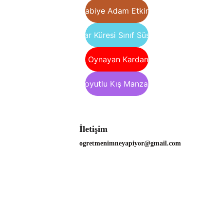
Kurabiye Adam Etkinliği
Kar Küresi Sınıf Süsü
Kar Topu Oynayan Kardan Adamlar
3 Boyutlu Kış Manzarası
İletişim
ogretmenimneyapiyor@gmail.com 